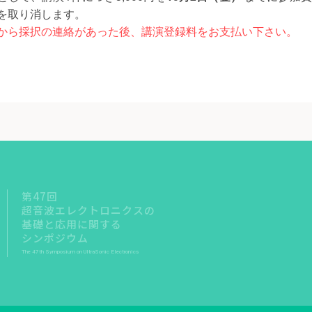
を取り消します。
から採択の連絡があった後、講演登録料をお支払い下さい。
第47回
超音波エレクトロニクスの
基礎と応用に関する
シンポジウム
The 47th Symposium on UltraSonic Electronics