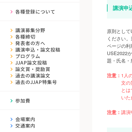
講演申
各種登録について
講演募集分野
原則として
各種締切
ください。
発表者の方へ
ページの利
講演申込・論文投稿
USE202
プログラム
題・氏名・
JJAP論文投稿
論文賞・奨励賞
注意：
1人
過去の講演論文
過去のJJAP特集号
文の
とは
いた
参加費
注意：
講演
会場案内
交通案内