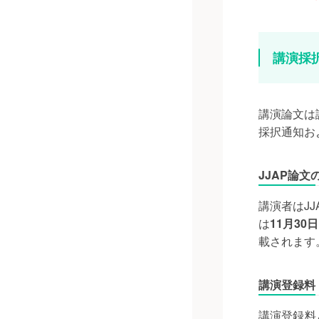
講演採
講演論文は
採択通知お
JJAP論文
講演者はJJA
は
11月30日
載されます
講演登録料
講演登録料と