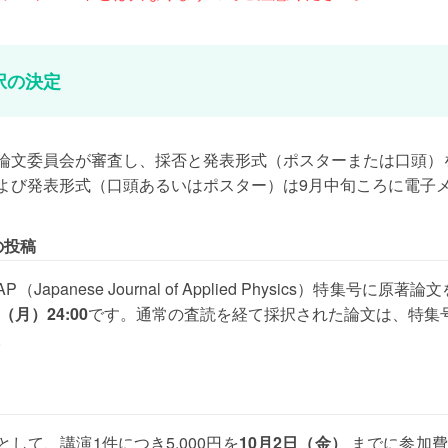
択の決定
論文委員会が審査し、採否と発表形式（ポスターまたは口頭）
よび発表形式（口頭あるいはポスター）は9月中旬ころに電子
の投稿
P（Japanese Journal of Applied Physics）特
（月）24:00
です。通常の査読を経て採択された論文は、特集号（Focus Col
。
して、講演1件につき5,000円を
10月2日（金）
までに参加費