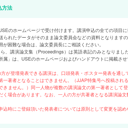
込方法
USEのホームページで受け付けます。講演申込の全ての項目に書
送られたデータがそのまま論文委員会などの資料となりますの
用が困難な場合は、論文委員長にご相談ください。
2から、講演論文集（Proceedings）は英語表記のみとな
所属」は、USEのホームページおよびハンドアウトに掲載させ
の方が登壇発表できる講演は、口頭発表・ポスター発表を通し
第一著者となることはできません。（JJAP特集号へ投稿され
できません。）同一人物が複数の講演論文の第一著者として登
だく場合があります。なお、一人の方が共著者となる講演論文
申込時にご登録頂いた発表者については原則として変更を認め