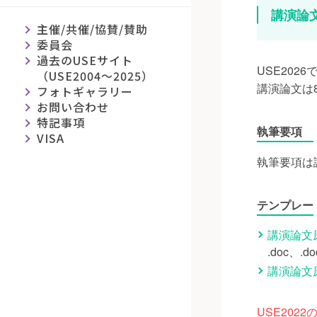
講演論
主催/共催/協賛/賛助
委員会
過去のUSEサイト
USE20
（USE2004～2025）
講演論文は
フォトギャラリー
お問い合わせ
特記事項
執筆要項
VISA
執筆要項は
テンプレー
講演論文原
.doc、
講演論文
USE20