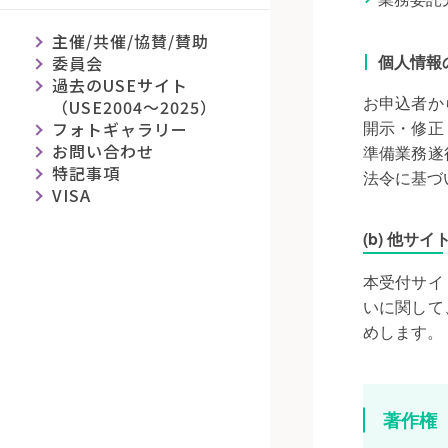
主催/共催/協賛/賛助
個人情報
委員会
過去のUSEサイト
お申込者か
（USE2004～2025）
開示・修正
フォトギャラリー
お問い合わせ
準備業務遂
特記事項
法令に基づ
VISA
(b) 他サ
本受付サイ
いに関して
めします。
著作権