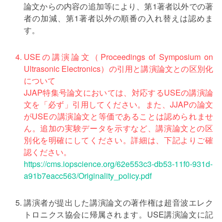
論文からの内容の追加等により、第1著者以外での著
者の加減、第1著者以外の順番の入れ替えは認めま
す。
USEの講演論文（Proceedings of Symposium on
Ultrasonic Electronics）の引用と講演論文との区別化
について
JJAP特集号論文においては、対応するUSEの講演論
文を「必ず」引用してください。また、JJAPの論文
がUSEの講演論文と等価であることは認められませ
ん。追加の実験データを示すなど、講演論文との区
別化を明確にしてください。詳細は、下記よりご確
認ください。
https://cms.iopscience.org/62e553c3-db53-11f0-931d-
a91b7eacc563/Originality_policy.pdf
講演者が提出した講演論文の著作権は超音波エレク
トロニクス協会に帰属されます。USE講演論文に記