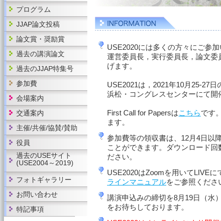
プログラム
JJAP論文投稿
論文賞・奨励賞
USE2020には多くの方々にご
過去の講演論文
運営委員長，実行委員長，論文委
げます。
過去のJJAP特集号
参加費
USE2021は，2021年10月25
浜松・コングレスセンターにて開
会場案内
First Call for Papersは
こちら
です
交通案内
ます。
主催/共催/協賛/賛助
参加費等の領収書は、12月4日以
役員
ことができます。ダウンロード回
過去のUSEサイト
ださい。
(USE2004～2019)
USE2020はZoomを用いてLIV
フォトギャラリー
ラインマニュアル
をご参照くださ
お問い合わせ
講演申込みの締切を8月19日（水
をお待ちしております。
特記事項