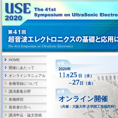
HOME
会期：
開催にあたって
2020年
11
25
オンラインマニュアル
月
日（水）
27
～
日（金）
各種登録について
講演募集分野
会場：
オンライン開催
各種締切
（共催：大阪大学 大学院工学研究科）
発表者の方へ
講演申込・論文投稿