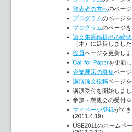
発表者の方へ
のページを
プログラム
のページを更
プログラム
のページを更
論文集原稿提出の締切
（木）に延長しました。(2
役員
ページを更新しました
Call for Paper
を更新しま
企業展示の募集
ページを
講演論文投稿
ページを更
講演受付を開始しました。(
参加・懇親会の受付を開始
マイページ登録
ができ
(2011.4.19)
USE2011のホーム