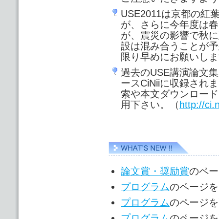
USE2011は京都の
が、さらに今年度は春
が、震災の影響で秋に
設は混み合うことが予
限り早めにお願いしま
過去のUSE講演論文
ースCiNiiに収録さ
索や本文ダウンロード
用下さい。（
http://ci.n
論文賞・奨励賞
のページ
プログラム
のページを更
プログラム
のページを更
プログラム
のページを更