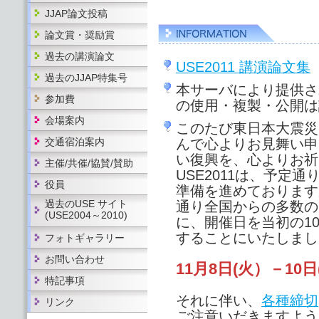
JJAP論文投稿
論文賞・奨励賞
過去の講演論文
USE2011 講演論文集
過去のJJAP特集号
本サーバにより提供さ
参加費
の使用・複製・公開は
会場案内
このたび東日本大震災
交通宿泊案内
んで心よりお見舞い申
い復興を、心よりお祈
主催/共催/協賛/賛助
USE2011は、予定
役員
準備を進めております
過去のUSE サイト
通り全国からの多数の
(USE2004～2010)
に、開催日を当初の1
することにいたしまし
フォトギャラリー
お問い合わせ
11月8日(火）－10日
特記事項
それに伴い、
各種締切
リンク
ご注意いだきますよう