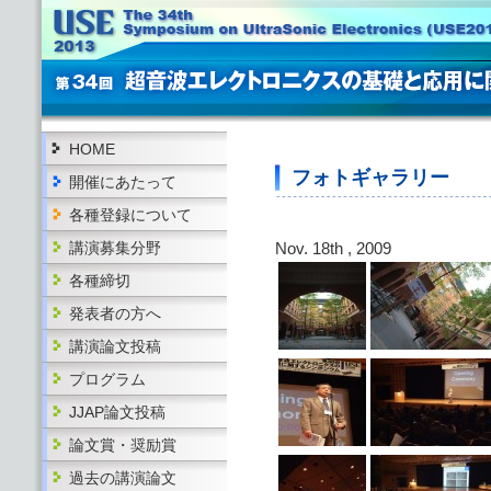
HOME
フォトギャラリー
開催にあたって
各種登録について
講演募集分野
Nov. 18th , 2009
各種締切
発表者の方へ
講演論文投稿
プログラム
JJAP論文投稿
論文賞・奨励賞
過去の講演論文