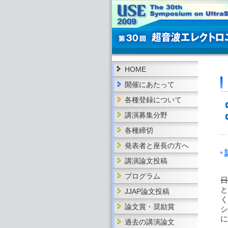
HOME
開催にあたって
各種登録について
講演募集分野
各種締切
発表者と座長の方へ
講演論文投稿
プログラム
日
と
JJAP論文投稿
く
論文賞・奨励賞
シ
に
過去の講演論文