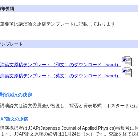
執筆要綱
筆要項は講演論文原稿テンプレートに記載しております。
テンプレート
演論文原稿テンプレート（和文）のダウンロード（word）
演論文原稿テンプレート（英文）のダウンロード（word）
講演採択の決定
講演論文は論文委員会が審査し、採否と発表形式（ポスターまたは
JAP論文の原稿
演採択者はJJAP(Japanese Journal of Applied Physic
ます。JJAP論文原稿の締切は11月24日（火）です。査読を経て採