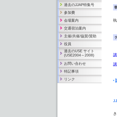
過去のJJAP特集号
参加費
執
会場案内
交通宿泊案内
主催/共催/協賛/賛助
役員
過去のUSE サイト
講
(USE2004～2008)
お問い合わせ
講
特記事項
リンク
J
講
き