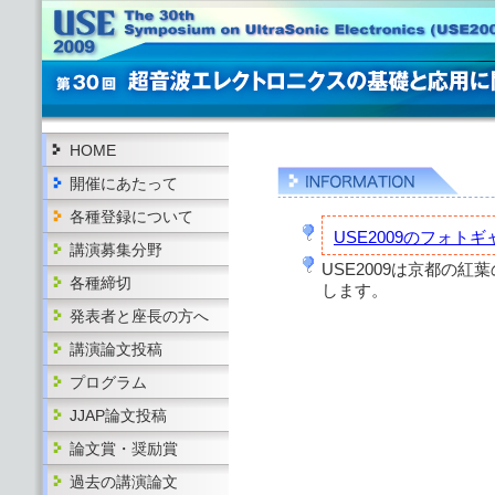
HOME
開催にあたって
各種登録について
USE2009のフォト
講演募集分野
USE2009は京都の
各種締切
します。
発表者と座長の方へ
講演論文投稿
プログラム
JJAP論文投稿
論文賞・奨励賞
過去の講演論文